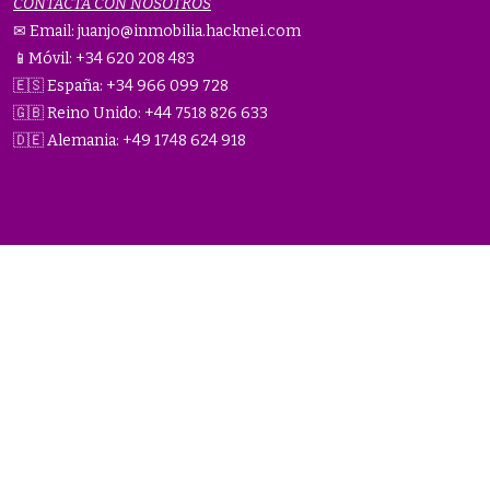
CONTACTA CON NOSOTROS
✉ Email:
juanjo@inmobilia.hacknei.com
📱Móvil: +34 620 208 483
🇪🇸 España: +34 966 099 728
🇬🇧 Reino Unido: +44 7518 826 633
🇩🇪 Alemania: +49 1748 624 918