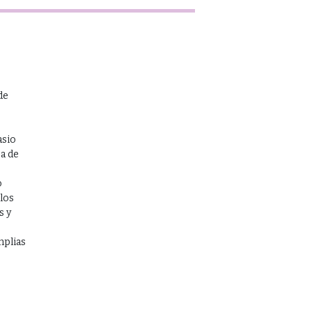
de
asio
a de
s
o
los
s y
mplias