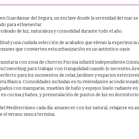
n Guardamar del Segura, un enclave donde la serenidad del mar se
o para el bienestar.
 rodeado de luz, naturaleza y comodidad durante todo el año.
tud y una cuidada selección de acabados que elevan la experiencia 
omunes que convierten esta urbanización en un auténtico oasis
itaria con zona de chorros.Piscina infantil independiente.Gimn
a.Coworking para trabajar con tranquilidad cuando lo necesites.Áre
perfecto para los momentos de relax.Jardines y espacios exteriore
Costa Blanca. Comodidades incluidas en tu viviendaAire acondicionad
ipados con mamparas, muebles de baño y espejos.Suelo radiante en 
en cocina y baños, y preinstalación de puntos de luz en dormitorio
el Mediterráneo cada día: amanecer con luz natural, relajarse en a
que el verano nunca termina.