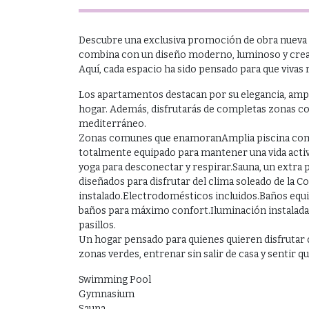
Descubre una exclusiva promoción de obra nueva e
combina con un diseño moderno, luminoso y cread
Aquí, cada espacio ha sido pensado para que vivas
Los apartamentos destacan por su elegancia, ampli
hogar. Además, disfrutarás de completas zonas c
mediterráneo.
Zonas comunes que enamoranAmplia piscina comun
totalmente equipado para mantener una vida activ
yoga para desconectar y respirar.Sauna, un extra 
diseñados para disfrutar del clima soleado de la 
instalado.Electrodomésticos incluidos.Baños equ
baños para máximo confort.Iluminación instalada 
pasillos.
Un hogar pensado para quienes quieren disfrutar d
zonas verdes, entrenar sin salir de casa y sentir 
Swimming Pool
Gymnasium
Sauna