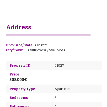
Address
Province/State
Alicante
City/Town
La Villajoyosa / Vila Joiosa
Property ID
71027
Price
508.000€
Property Type
Apartment
Bedrooms
3
Bathrooms
2