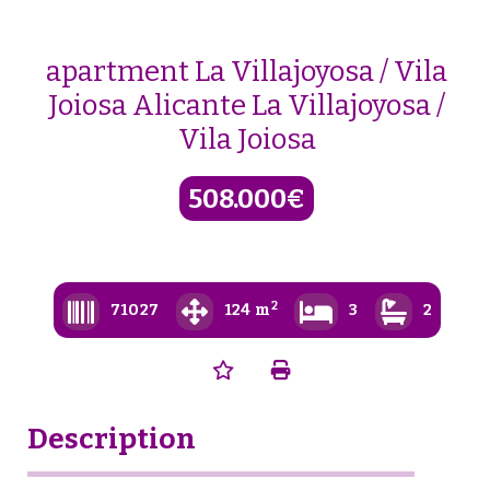
Skip
to
content
apartment La Villajoyosa / Vila
Joiosa Alicante La Villajoyosa /
Vila Joiosa
508.000€
2
71027
124 m
3
2
Description