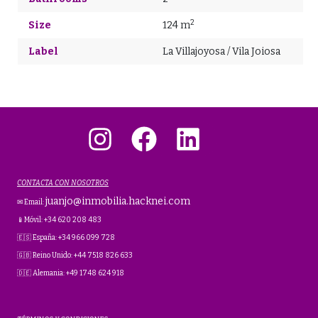
2
Size
124 m
Label
La Villajoyosa / Vila Joiosa
Instagram
Facebook
LinkedIn
CONTACTA CON NOSOTROS
juanjo@inmobilia.hacknei.com
✉ Email:
📱Móvil: +34 620 208 483
🇪🇸 España: +34 966 099 728
🇬🇧 Reino Unido: +44 7518 826 633
🇩🇪 Alemania: +49 1748 624 918