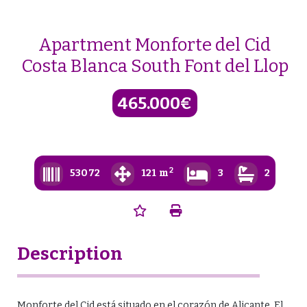
Skip
to
content
Apartment Monforte del Cid
Costa Blanca South Font del Llop
465.000€
2
53072
121 m
3
2
Description
Monforte del Cid está situado en el corazón de Alicante. El