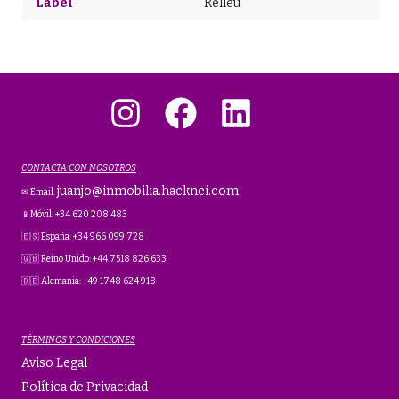
Label
Relleu
Instagram
Facebook
LinkedIn
CONTACTA CON NOSOTROS
juanjo@inmobilia.hacknei.com
✉ Email:
📱Móvil: +34 620 208 483
🇪🇸 España: +34 966 099 728
🇬🇧 Reino Unido: +44 7518 826 633
🇩🇪 Alemania: +49 1748 624 918
TÉRMINOS Y CONDICIONES
Aviso Legal
Política de Privacidad