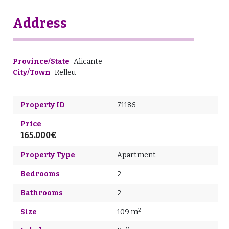
Address
Province/State
Alicante
City/Town
Relleu
Property ID
71186
Price
165.000€
Property Type
Apartment
Bedrooms
2
Bathrooms
2
2
Size
109 m