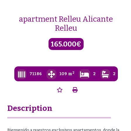
Skip
to
content
apartment Relleu Alicante
Relleu
165.000€
2
71186
109 m
2
2
Description
Bienvenido a nuestros exclusivos apartamentos, donde la