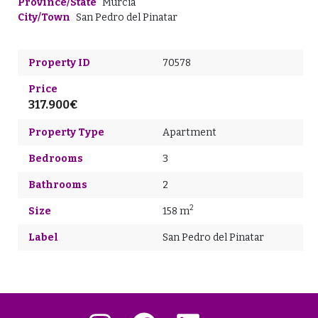
Province/State
Murcia
City/Town
San Pedro del Pinatar
Property ID
70578
Price
317.900€
Property Type
Apartment
Bedrooms
3
Bathrooms
2
2
Size
158 m
Label
San Pedro del Pinatar