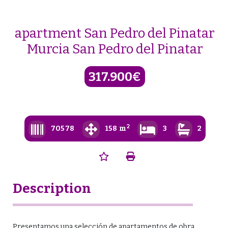
Skip
to
content
apartment San Pedro del Pinatar
Murcia San Pedro del Pinatar
317.900€
2
70578
158 m
3
2
Description
Presentamos una selección de apartamentos de obra