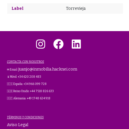
Label
Torrevieja
Instagram
Facebook
LinkedIn
CONTACTA CON NOSOTROS
juanjo@inmobilia.hacknei.com
✉ Email:
📱Móvil: +34 620 208 483
🇪🇸 España: +34 966 099 728
🇬🇧 Reino Unido: +44 7518 826 633
🇩🇪 Alemania: +49 1748 624 918
TÉRMINOS Y CONDICIONES
Aviso Legal