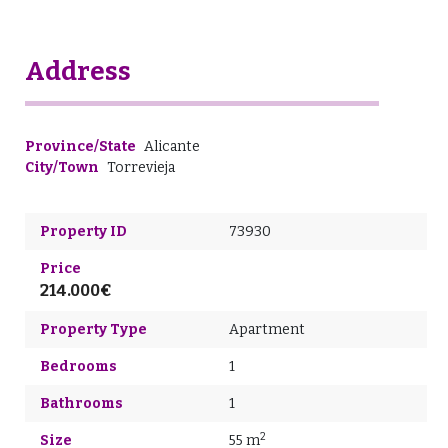
Address
Province/State
Alicante
City/Town
Torrevieja
Property ID
73930
Price
214.000€
Property Type
Apartment
Bedrooms
1
Bathrooms
1
2
Size
55 m