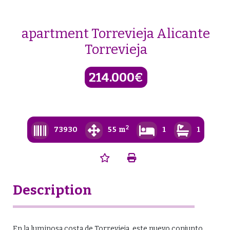
Skip
to
content
apartment Torrevieja Alicante
Torrevieja
214.000€
2
73930
55 m
1
1
Description
En la luminosa costa de Torrevieja, este nuevo conjunto