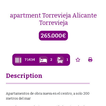
Skip
to
content
apartment Torrevieja Alicante
Torrevieja
265.000€
71434
2
1
Description
Apartamentos de obra nueva en el centro, a solo 200
metros del mar