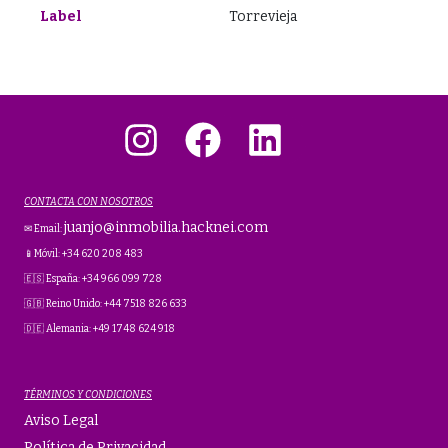
Label
Torrevieja
Instagram
Facebook
LinkedIn
CONTACTA CON NOSOTROS
juanjo@inmobilia.hacknei.com
✉ Email:
📱Móvil: +34 620 208 483
🇪🇸 España: +34 966 099 728
🇬🇧 Reino Unido: +44 7518 826 633
🇩🇪 Alemania: +49 1748 624 918
TÉRMINOS Y CONDICIONES
Aviso Legal
Política de Privacidad