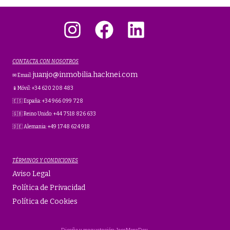
Instagram
Facebook
LinkedIn
CONTACTA CON NOSOTROS
juanjo@inmobilia.hacknei.com
✉ Email:
📱Móvil: +34 620 208 483
🇪🇸 España: +34 966 099 728
🇬🇧 Reino Unido: +44 7518 826 633
🇩🇪 Alemania: +49 1748 624 918
TÉRMINOS Y CONDICIONES
Aviso Legal
Política de Privacidad
Política de Cookies