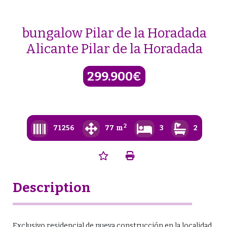
Skip
to
content
bungalow Pilar de la Horadada
Alicante Pilar de la Horadada
299.900€
2
71256
77 m
3
2
Description
Exclusivo residencial de nueva construcción en la localidad