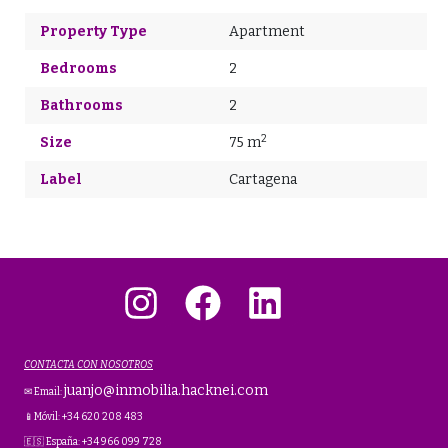
Property Type
Apartment
Bedrooms
2
Bathrooms
2
2
Size
75 m
Label
Cartagena
Instagram
Facebook
LinkedIn
CONTACTA CON NOSOTROS
juanjo@inmobilia.hacknei.com
✉ Email:
📱Móvil: +34 620 208 483
🇪🇸 España: +34 966 099 728